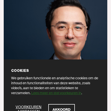
COOKIES
We gebruiken functionele en analytische cookies om de
inhoud en functionaliteiten van deze website, zoals
video’s, aan te bieden en om statistieken te
verzamelen.
Lees meer en stel voorkeuren in
.
Randy Martens
Eerste Kamerlid. Financiën, Defensie
ZOEKEN
VOORKEUREN
AKKOORD