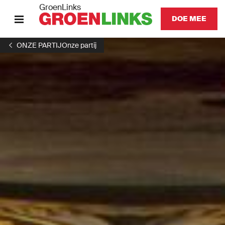
GroenLinks
DOE MEE
ONZE PARTIJ
Onze partij
HOME
ONZE MISSIE
ONZE MENSEN
GA NAAR
GROENLINKSPVDA.NL
Onze partij
Lokaal