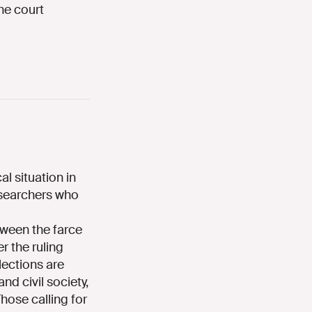
he court
cal situation in
researchers who
.
ween the farce
r the ruling
lections are
d civil society,
hose calling for