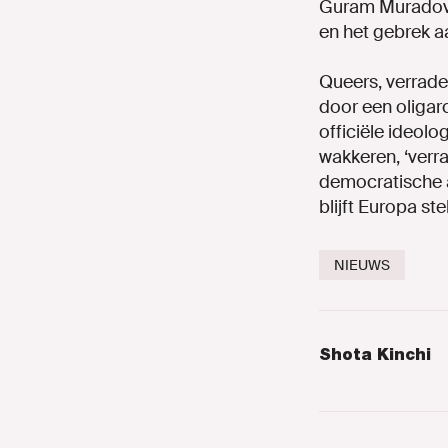
Guram Muradov) 
en het gebrek a
Queers, verrader
door een oliga
officiële ideol
wakkeren, ‘verr
democratische 
blijft Europa s
NIEUWS
Shota Kinchi