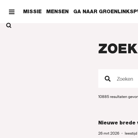
MISSIE
MENSEN
GA NAAR GROENLINKSP
ZOEK
HOME
Zoeken
ONZE 
10885 resultaten gevo
ONZE 
Nieuwe brede v
26 mrt 2026
・
leestij