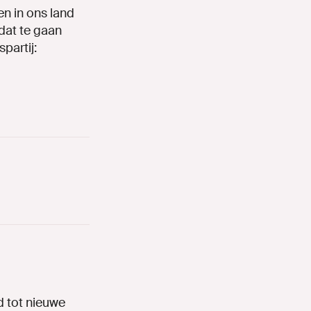
L
n in ons land
dat te gaan
partij:
 tot nieuwe