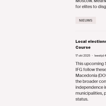
Moscow. Meanwhi
for elites to di
NIEUWS
Local election
Course
17 okt 2025
・
leestijd
This upcoming S
IFG follow these
Macedonia (DOM)
the broader cont
independence in
municipalities, 
status.