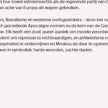
hoe zowel extreemrechts als de regerende partij van 
an actie van Europa als wapen gebruiken.
s, liberalisme en westerse oorlogsstokers – deze vier ru
rch gecreëerde Apocalyps vormen nu de kern van de Ge
ogie. Elk heeft een doel: queer-paniek om morele verontw
aders’ om repressie te rechtvaardigen, en antiwesterse r
aspiraties te ondermijnen en Moskou de deur te opene
teken in symboliek: harde woorden, zachte daden.