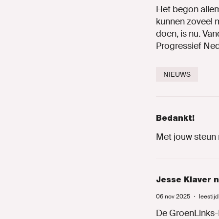
GA NA
Het begon allem
kunnen zoveel m
doen, is nu. Va
Onze partij
Progressief Ne
Lokaal
NIEUWS
Nieuws
Bedankt!
Agenda
Met jouw steun 
Jesse Klaver 
MIJN GRO
06 nov 2025
・
leestij
De GroenLinks-