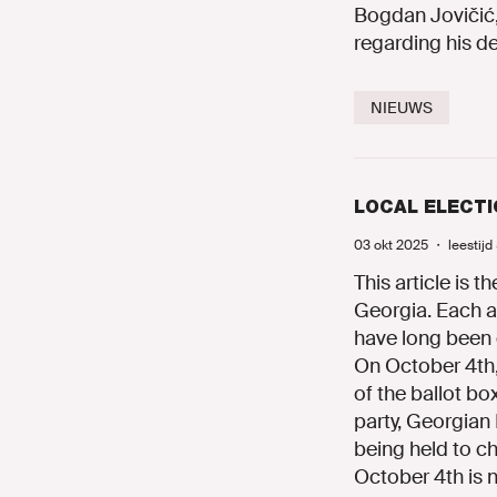
Bogdan Jovičić,
regarding his d
NIEUWS
LOCAL ELECTI
03 okt 2025
・
leestijd
This article is th
Georgia. Each ar
have long been c
On October 4th,
of the ballot bo
party, Georgian 
being held to ch
October 4th is n