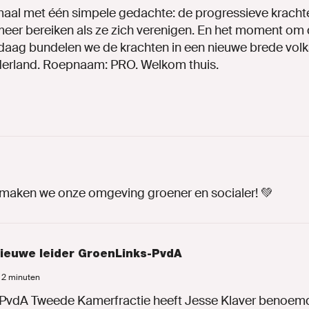
AR GROENLINKSPVDA.N
aal met één simpele gedachte: de progressieve krachte
eer bereiken als ze zich verenigen. En het moment om 
ndaag bundelen we de krachten in een nieuwe brede volks
derland. Roepnaam: PRO. Welkom thuis.
maken we onze omgeving groener en socialer! 💚
nieuwe leider GroenLinks-PvdA
ENLINKS
d 2 minuten
PvdA Tweede Kamerfractie heeft Jesse Klaver benoemd