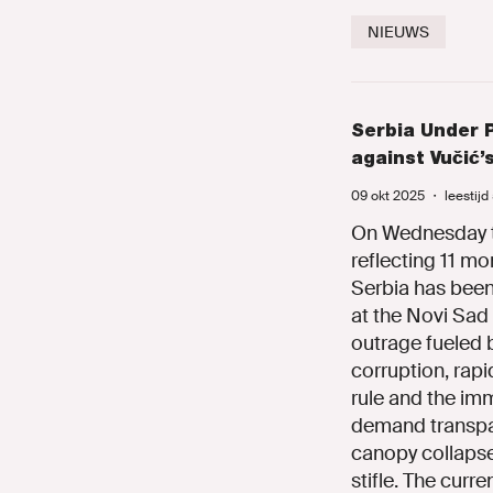
NIEUWS
Serbia Under P
against Vučić’
09 okt 2025
・
leestijd
On Wednesday th
reflecting 11 mo
Serbia has been
at the Novi Sad
outrage fueled 
corruption, rap
rule and the imm
demand transpar
canopy collapse,
stifle. The curr