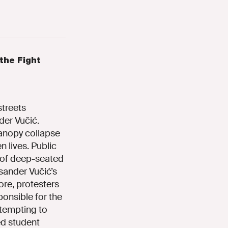
the Fight
treets
der Vučić.
canopy collapse
 lives. Public
e of deep-seated
sander Vučić’s
ore, protesters
onsible for the
ttempting to
ned student