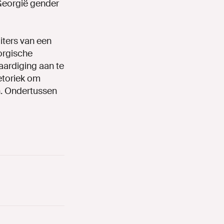
Georgië gender
iters van een
orgische
aardiging aan te
etoriek om
n. Ondertussen