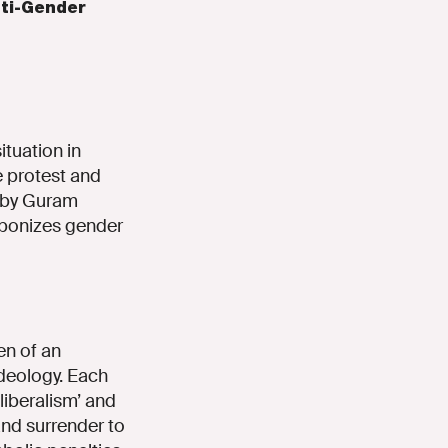
nti-Gender
ituation in
he protest and
n by Guram
eaponizes gender
en of an
ideology. Each
‘liberalism’ and
nd surrender to