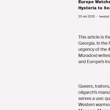
Europe Watche
Hysteria to Se
20 okt 2025
・
leestijd
This article is t
Georgia. In the f
urgency of the 
Muradov) writes 
and Europe’s in
Queers, traitor
oligarch’s manu
serves a use: que
Western warmong