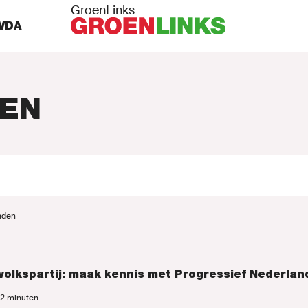
GroenLinks
VDA
EN
MISSIE
nden
MENSEN
olkspartij: maak kennis met Progressief Nederlan
d 2 minuten