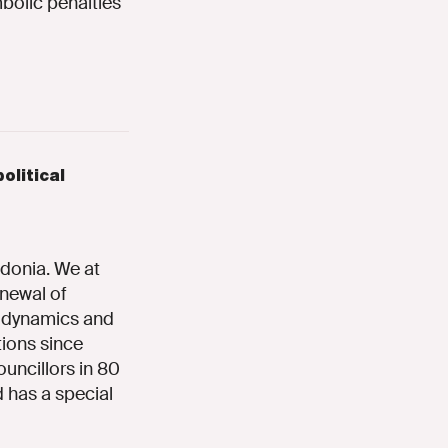
bolic penalties
olitical
edonia. We at
enewal of
l dynamics and
tions since
uncillors in 80
d has a special