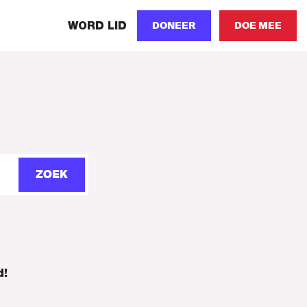
WORD LID
DONEER
DOE MEE
ZOEK
d!