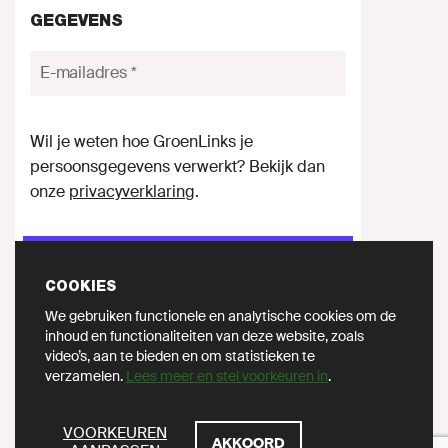
GEGEVENS
E-mailadres
Wil je weten hoe GroenLinks je
persoonsgegevens verwerkt? Bekijk dan
onze
privacyverklaring
.
HOU ME OP DE HOOGTE
COOKIES
We gebruiken functionele en analytische cookies om de
inhoud en functionaliteiten van deze website, zoals
video’s, aan te bieden en om statistieken te
verzamelen.
Lees meer en stel voorkeuren in
.
DEEL DIT OP SOCIAL MEDIA
ZOEKEN
VOORKEUREN
AKKOORD