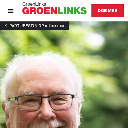
GroenLinks
DOE MEE
PARTIJBESTUUR
Partijbestuur
HOME
ONZE MISSIE
ONZE MENSEN
GA NAAR
GROENLINKSPVDA.NL
Onze partij
Lokaal